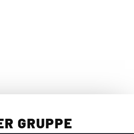
Kontakt
SDesign - Internet & Multimedia
Sven Mittelbach
Eckstraße 7a
90513 Zirndorf
T:
+49 911 891 968 70
E:
info
sdesign.
info
ER GRUPPE