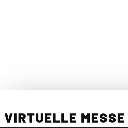
Leistungen
Wissenswertes
PERFORMANCE GARAGE
SEO Performance
SEO Audit
Lokales SEO
OnPage Optimierung
Monitoring & Reporting
SEO-Kosten
VIRTUELLE MESSE