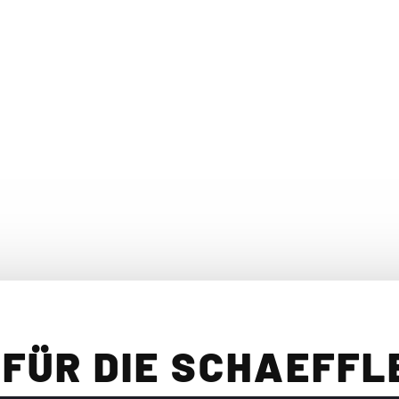
TYPO3
TYPO3 vs. WordPress
Internetagentur Nürnberg
Internetagentur Fürth
Internetagentur Erlangen
Impressum
Datenschutz
 FÜR DIE SCHAEFFL